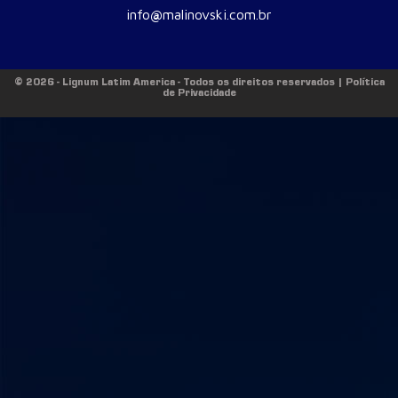
info
@
malinovski.com.br
© 2026 - Lignum Latim America - Todos os direitos reservados | Política
de Privacidade