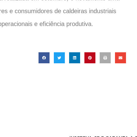
es e consumidores de caldeiras industriais
eracionais e eficiência produtiva.
15 A 17 DE SETEM
EXPOTRADE CONVEN
REGIÃO METROPOLITANA DE CU