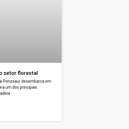
 setor florestal
 a Penzsaur desembarca em
ara um dos principais
cadeia