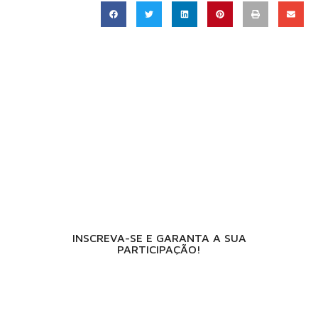
15 A 17 DE SETEMBRO DE 2026
EXPOTRADE CONVENTION CENTER
REGIÃO METROPOLITANA DE CURITIBA -
PINHAIS/PR
INSCREVA-SE E GARANTA A SUA
PARTICIPAÇÃO!