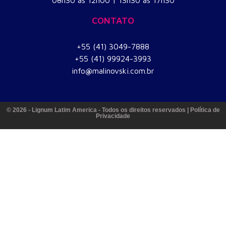
CONTATO
+55 (41) 3049-7888
+55 (41) 99924-3993
info
@
malinovski.com.br
© 2026 - Lignum Latim America - Todos os direitos reservados | Política de
Privacidade