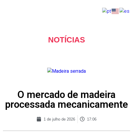
EVENTOS TÉCNICOS
PICA-PAU FEST
FALE CONOSCO
NOTÍCIAS
O mercado de madeira
processada mecanicamente
1 de julho de 2026
17:06