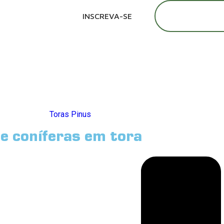
39
INSCREVA-SE
DIAS
ES
EXPOSITORES
EVENTOS TÉCNICOS
PIC
e coníferas em tora