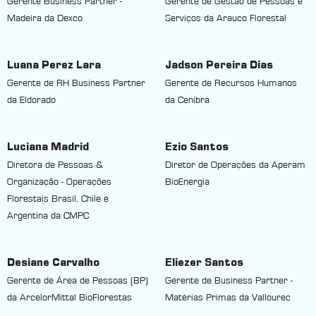
Gerente Business Partner -
Gerente de Gestão de Pessoas e
Madeira da Dexco
Serviços da Arauco Florestal
Luana Perez Lara
Jadson Pereira Dias
Gerente de RH Business Partner
Gerente de Recursos Humanos
da Eldorado
da Cenibra
Luciana Madrid
Ezio Santos
Diretora de Pessoas &
Diretor de Operações da Aperam
Organização - Operações
BioEnergia
Florestais Brasil, Chile e
Argentina da CMPC
Desiane Carvalho
Eliezer Santos
Gerente de Área de Pessoas (BP)
Gerente de Business Partner -
da ArcelorMittal BioFlorestas
Matérias Primas da Vallourec